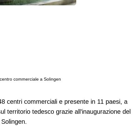
o centro commerciale a Solingen
augurazione di un nuovo centro
48 centri commerciali e presente in 11 paesi, a
l territorio tedesco grazie all’inaugurazione del
 Solingen.