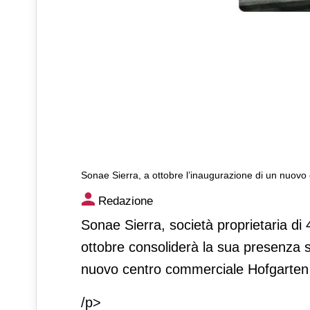
Sonae Sierra, a ottobre l’inaugurazione di un nuov
Sonae Sierra, a ottobre l’in
Redazione
commerciale a Solingen
Sonae Sierra, società proprietaria di 
ottobre consoliderà la sua presenza su
nuovo centro commerciale Hofgarten
/p>