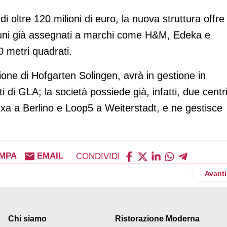
i oltre 120 milioni di euro, la nuova struttura offre
lcuni già assegnati a marchi come H&M, Edeka e
 metri quadrati.
ione di Hofgarten Solingen, avrà in gestione in
di GLA; la società possiede già, infatti, due centr
lexa a Berlino e Loop5 a Weiterstadt, e ne gestisce
MPA
EMAIL
CONDIVIDI
uzzo due supermercati in franchising
Artico
Avanti
Chi siamo
Ristorazione Moderna