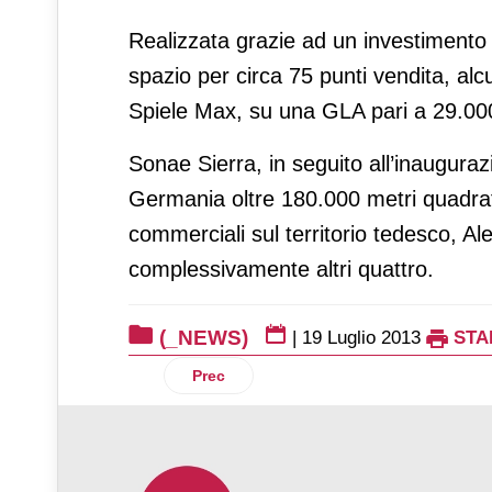
Realizzata grazie ad un investimento d
spazio per circa 75 punti vendita, a
Spiele Max, su una GLA pari a 29.000
Sonae Sierra, in seguito all’inauguraz
Germania oltre 180.000 metri quadrati 
commerciali sul territorio tedesco, A
complessivamente altri quattro.
(_NEWS)
|
19 Luglio 2013
STA
Articolo precedente: Simply apre in Abr
Prec