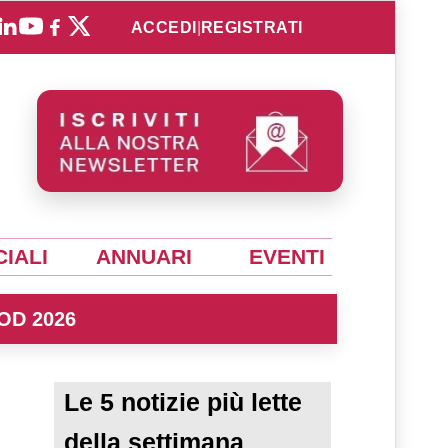
ACCEDI
|
REGISTRATI
IALI
ANNUARI
EVENTI
OD 2026
Le 5 notizie più lette
della settimana