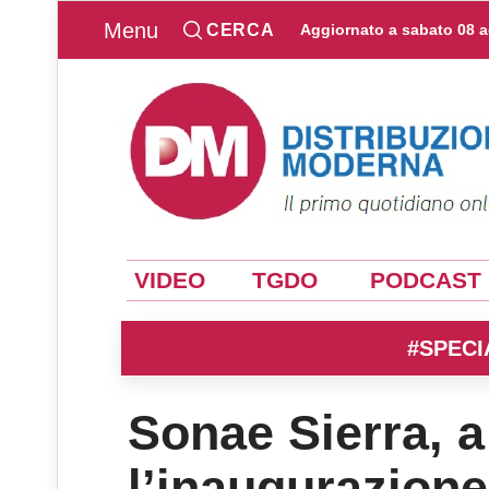
Menu
CERCA
Aggiornato a
sabato 08 
VIDEO
TGDO
PODCAST
#SPECI
Sonae Sierra, a
l’inaugurazione