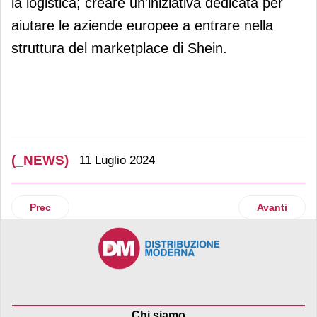
la logistica; creare un'iniziativa dedicata per
aiutare le aziende europee a entrare nella
struttura del marketplace di Shein.
(_NEWS)
11 Luglio 2024
Articolo precedente: A Crescentino (Vc) inaugura il primo 
Articolo suc
Prec
Avanti
Chi siamo