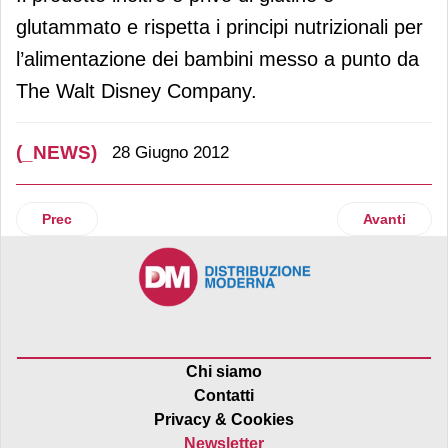
glutammato e rispetta i principi nutrizionali per
l’alimentazione dei bambini messo a punto da
The Walt Disney Company.
(_NEWS)
28 Giugno 2012
Articolo precedente: Pasta Riscossa cresce e investe in nu
Articolo suc
Prec
Avanti
Chi siamo
Contatti
Privacy & Cookies
Newsletter