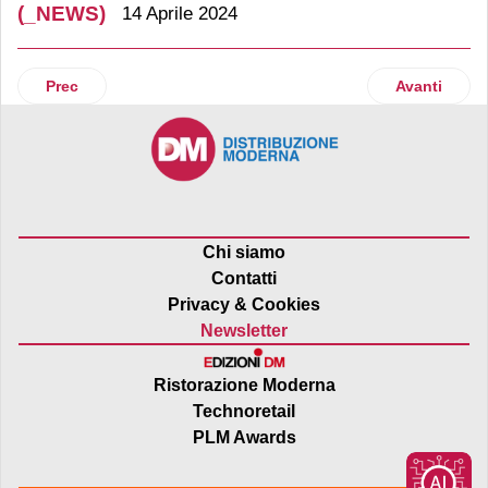
(_NEWS)
14 Aprile 2024
Articolo precedente: Link Mobility protagonista al Netco
Articolo suc
Prec
Avanti
Chi siamo
Contatti
Privacy & Cookies
Newsletter
Ristorazione Moderna
Technoretail
PLM Awards