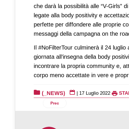
che darà la possibilità alle “V-Girls” 
legate alla body positivity e accettazi
perfette per diffondere alle proprie 
messaggi della campagna on the roa
Il #NoFilterTour culminerà il 24 luglio
giornata all’insegna della body positi
incontrare la propria community e, att
corpo meno accettate in vere e propri
(_NEWS)
|
17 Luglio 2022
STA
Articolo precedente: Bennet delusa dai ri
Prec