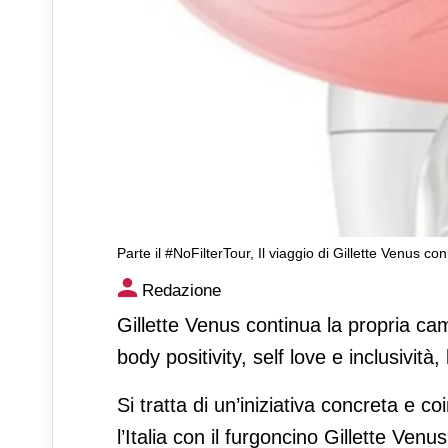
Parte il #NoFilterTour, Il viaggio di Gillette Venus co
Parte il #NoFilterTour, Il via
Redazione
TikTokers
Gillette Venus continua la propria ca
body positivity, self love e inclusività,
Si tratta di un’iniziativa concreta e 
l’Italia con il furgoncino Gillette Ven