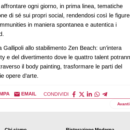
di affrontare ogni giorno, in prima linea, tematiche
one di sé sui propri social, rendendosi così le figure
communities in maniera spontanea e autentica i
d.
 a Gallipoli allo stabilimento Zen Beach: un’intera
vity e del divertimento dove le quattro talent potran
raverso il body painting, trasformare le parti del
e opere d’arte.
MPA
EMAIL
CONDIVIDI
sultati dei pdv ex Auchan. Nel 2021 utili di 16,2 milioni
Artico
Avanti
Chi siamo
Ristorazione Moderna