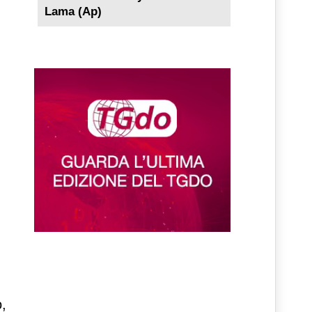
Lama (Ap)
i
o,