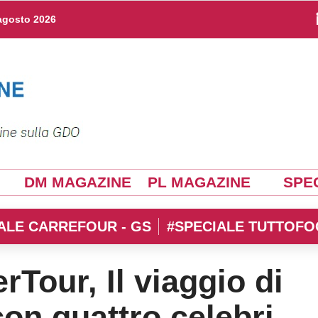
agosto 2026
DM MAGAZINE
PL MAGAZINE
SPEC
ALE CARREFOUR - GS
#SPECIALE TUTTOFO
erTour, Il viaggio di
con quattro celebri