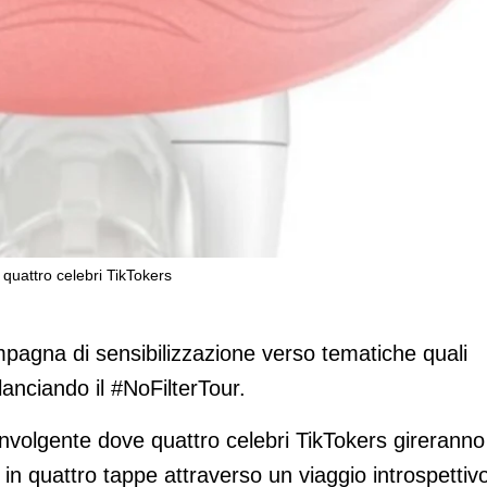
n quattro celebri TikTokers
ggio di Gillette Venus con quattro celebr
mpagna di sensibilizzazione verso tematiche quali
 lanciando il #NoFilterTour.
coinvolgente dove quattro celebri TikTokers gireranno
us in quattro tappe attraverso un viaggio introspettiv