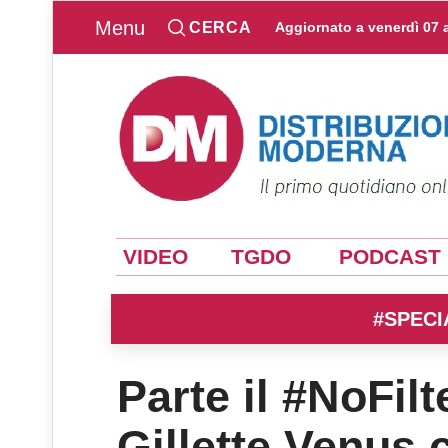
Menu
CERCA
Aggiornato a
venerdì 07 
VIDEO
TGDO
PODCAST
#SPECI
Parte il #NoFilt
Gillette Venus 