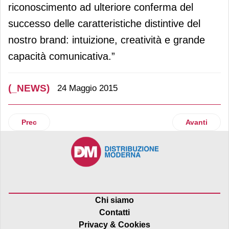
riconoscimento ad ulteriore conferma del
successo delle caratteristiche distintive del
nostro brand: intuizione, creatività e grande
capacità comunicativa.”
(_NEWS)
24 Maggio 2015
Articolo precedente: My Car si rifà il look
Articolo suc
Prec
Avanti
Chi siamo
Contatti
Privacy & Cookies