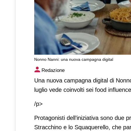
Nonno Nanni: una nuova campagna digital
Nonno Nanni: una nuova cam
Redazione
Una nuova campagna digital di Nonno 
luglio vede coinvolti sei food influence
/p>
Protagonisti dell’iniziativa sono due 
Stracchino e lo Squaquerello, che par