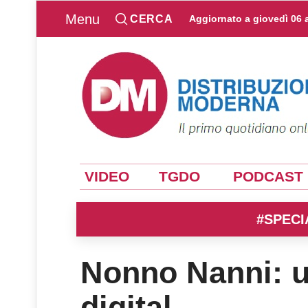
Menu
CERCA
Aggiornato a
giovedì 06 
VIDEO
TGDO
PODCAST
#SPECI
Nonno Nanni: 
digital