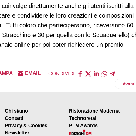
à coinvolge direttamente anche gli utenti iscritti alla
care e condividere le loro creazioni e composizioni
hi. Tutti coloro che parteciperanno, riceveranno 60
 lo Stracchino e 30 per quella con lo Squaquerello) 
naio online per poi poter richiedere un premio
AMPA
EMAIL
CONDIVIDI
: a Coverciano la finale della settima edizione del torneo
Artico
Avanti
Chi siamo
Ristorazione Moderna
Contatti
Technoretail
Privacy & Cookies
PLM Awards
Newsletter