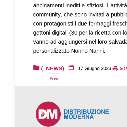
abbinamenti inediti e sfiziosi. L’attivit
community, che sono invitati a pubbli
con protagonisti i due formaggi fresc
gettoni digitali (30 per la ricetta con
vanno ad aggiungersi nel loro salvada
personalizzato Nonno Nanni.
(_NEWS)
|
17 Giugno 2023
ST
Articolo precedente: Danone Nations Cup
Prec