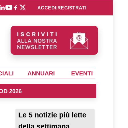
ACCEDI
|
REGISTRATI
IALI
ANNUARI
EVENTI
OD 2026
Le 5 notizie più lette
della settimana