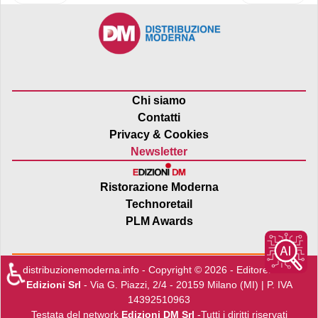
Chi siamo
Contatti
Privacy & Cookies
Newsletter
Ristorazione Moderna
Technoretail
PLM Awards
♿
distribuzionemoderna.info - Copyright © 2026 - Editore:
Edra
Edizioni Srl
- Via G. Piazzi, 2/4 - 20159 Milano (MI) | P. IVA
14392510963
Testata del network
Edizioni DM Srl
-Tutti i diritti riservati