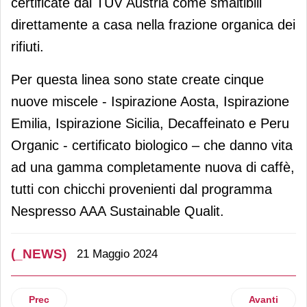
certificate dal TÜV Austria come smaltibili
direttamente a casa nella frazione organica dei
rifiuti.
Per questa linea sono state create cinque
nuove miscele - Ispirazione Aosta, Ispirazione
Emilia, Ispirazione Sicilia, Decaffeinato e Peru
Organic - certificato biologico – che danno vita
ad una gamma completamente nuova di caffè,
tutti con chicchi provenienti dal programma
Nespresso AAA Sustainable Qualit.
(_NEWS)
21 Maggio 2024
Articolo precedente: Starbucks apre il suo 37° negozio a C
Articolo suc
Prec
Avanti