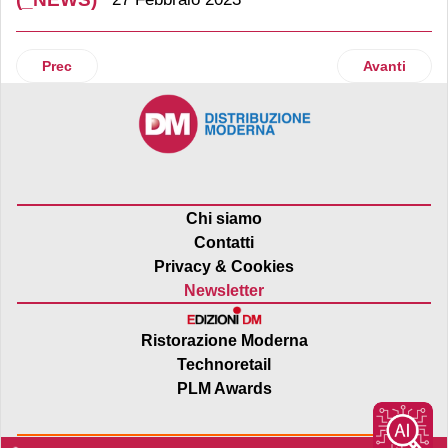
Articolo precedente: Labello lancia un nuovo stick a base d
Articolo suc
Prec
Avanti
Chi siamo
Contatti
Privacy & Cookies
Newsletter
Ristorazione Moderna
Technoretail
PLM Awards