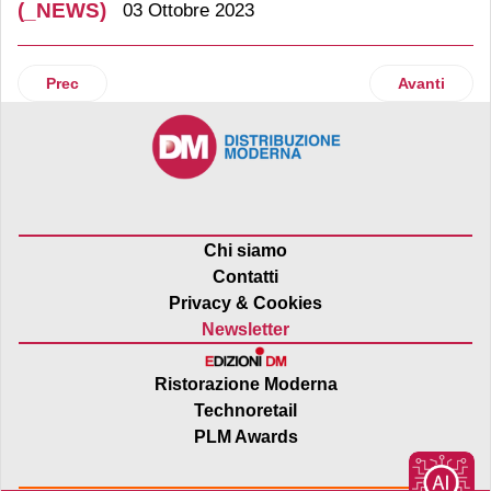
(_NEWS)
03 Ottobre 2023
Articolo precedente: MartinoRossi pubblica il Bilancio di so
Articolo suc
Prec
Avanti
Chi siamo
Contatti
Privacy & Cookies
Newsletter
Ristorazione Moderna
Technoretail
PLM Awards