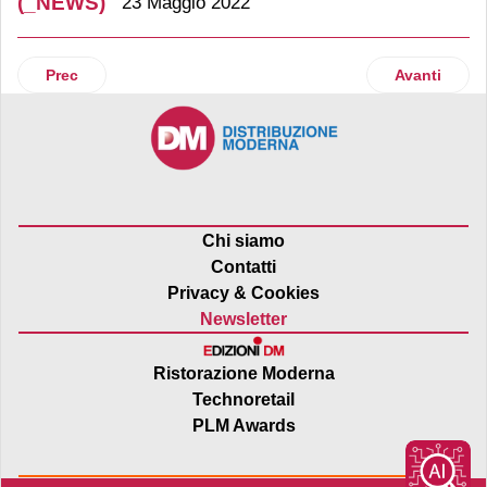
(_NEWS)
23 Maggio 2022
Articolo precedente: Coop Alleanza 3.0: aperta all’Extrac
Articolo suc
Prec
Avanti
Chi siamo
Contatti
Privacy & Cookies
Newsletter
Ristorazione Moderna
Technoretail
PLM Awards