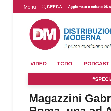
Menu
CERCA
Aggiornato a
sabato 08 
VIDEO
TGDO
PODCAST
#SPECI
Magazzini Gabri
Roma, una ad 