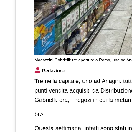
Magazzini Gabrielli: tre aperture a Roma, una ad An
Magazzini Gabrielli: tre ape
Redazione
Tre nella capitale, uno ad Anagni: t
punti vendita acquisiti da Distribuzio
Gabrielli: ora, i negozi in cui la met
br>
Questa settimana, infatti sono stati ina