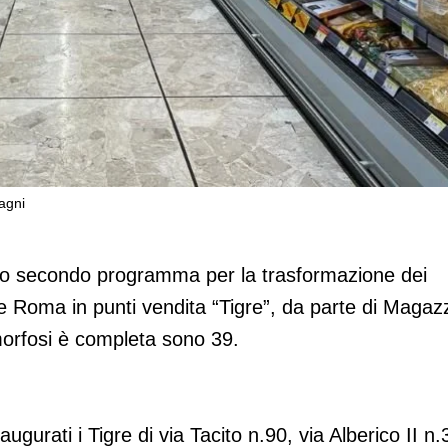
agni
rture a Roma, una ad Anagni
utto secondo programma per la trasformazione dei
ne Roma in punti vendita “Tigre”, da parte di Magazz
amorfosi è completa sono 39.
ugurati i Tigre di via Tacito n.90, via Alberico II n.