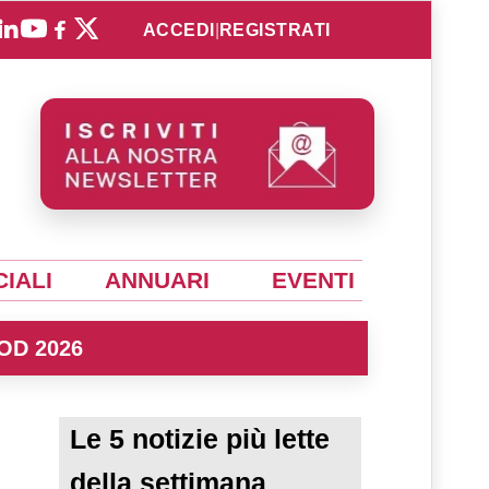
ACCEDI
|
REGISTRATI
IALI
ANNUARI
EVENTI
OD 2026
Le 5 notizie più lette
della settimana