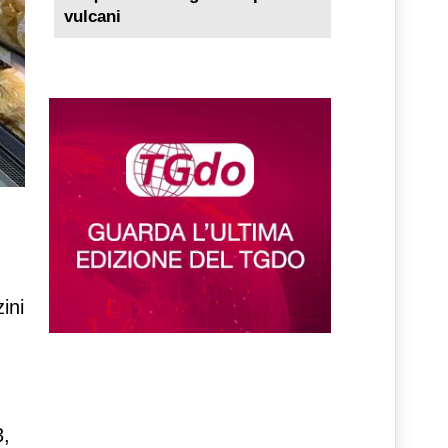
vulcani
ini
3,