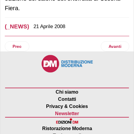
Fiera.
(_NEWS)
21 Aprile 2008
Articolo precedente: Rincari
Articolo suc
Prec
Avanti
Chi siamo
Contatti
Privacy & Cookies
Newsletter
Ristorazione Moderna