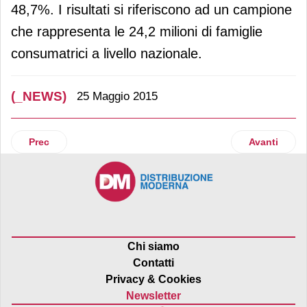
48,7%. I risultati si riferiscono ad un campione
che rappresenta le 24,2 milioni di famiglie
consumatrici a livello nazionale.
(_NEWS)
25 Maggio 2015
Articolo precedente: I consumatori preferiscono la carne it
Articolo succ
Prec
Avanti
Chi siamo
Contatti
Privacy & Cookies
Newsletter