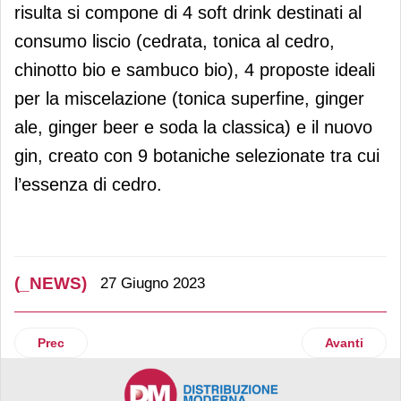
risulta si compone di 4 soft drink destinati al
consumo liscio (cedrata, tonica al cedro,
chinotto bio e sambuco bio), 4 proposte ideali
per la miscelazione (tonica superfine, ginger
ale, ginger beer e soda la classica) e il nuovo
gin, creato con 9 botaniche selezionate tra cui
l’essenza di cedro.
(_NEWS)
27 Giugno 2023
Articolo precedente: Prosit Group chiude il bilancio 2022 co
Articolo suc
Prec
Avanti