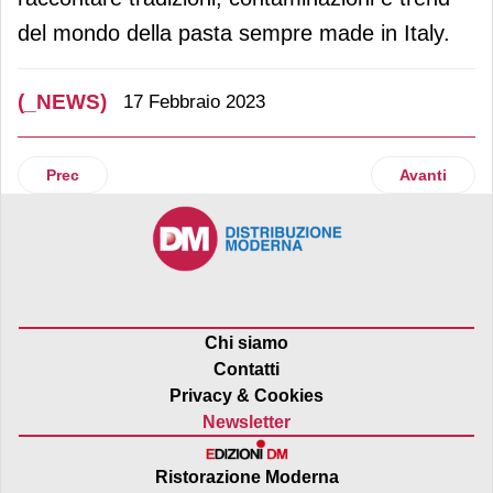
del mondo della pasta sempre made in Italy.
(_NEWS)
17 Febbraio 2023
Articolo precedente: Portobello inaugura un nuovo maxist
Articolo suc
Prec
Avanti
Chi siamo
Contatti
Privacy & Cookies
Newsletter
Ristorazione Moderna