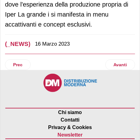
dove l’esperienza della produzione propria di
Iper La grande i si manifesta in menu
accattivanti e concept esclusivi.
(_NEWS)
16 Marzo 2023
Articolo precedente: Glp acquisisce asset a Caronno Pertus
Articolo suc
Prec
Avanti
Chi siamo
Contatti
Privacy & Cookies
Newsletter