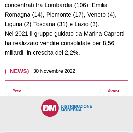
concentrati fra Lombardia (106), Emilia
Romagna (14), Piemonte (17), Veneto (4),
Liguria (2) Toscana (31) e Lazio (3).
Nel 2021 il gruppo guidato da Marina Caprotti
ha realizzato vendite consolidate per 8,56
miliardi, in crescita del 2,2%.
(_NEWS)
30 Novembre 2022
Articolo precedente: Warsteiner entra nel mondo delle Ipa 
Articolo suc
Prec
Avanti