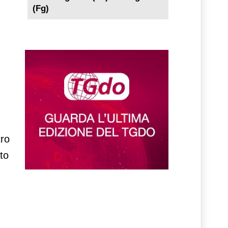
(Fg)
tro
to