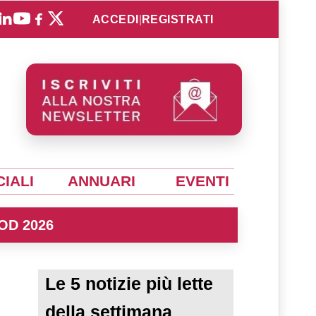
ACCEDI
|
REGISTRATI
IALI
ANNUARI
EVENTI
OD 2026
Le 5 notizie più lette
della settimana