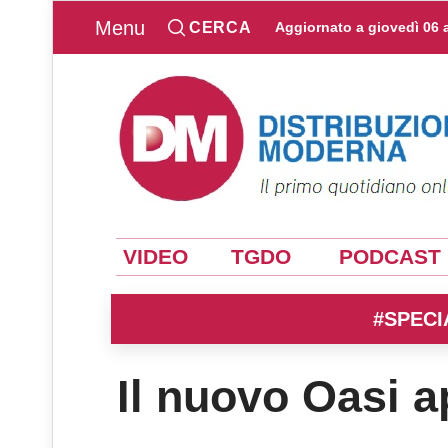
Menu
CERCA
Aggiornato a
giovedì 06 
VIDEO
TGDO
PODCAST
#SPECI
Il nuovo Oasi 