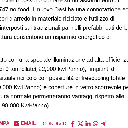
 i clienti possono contare su un assortimento di
747 no food. Il nuovo Oasi ha una connotazione e
i d'arredo in materiale riciclato e l'utilizzo di
nterposti sui tradizionali pannelli prefabbricati delle
truttura consentono un risparmio energetico di
ato con una speciale illuminazione ad alta efficienz
 di 9 tonnellate( 22,000 kwH/anno), impianti di
arziale ricircolo con possibilità di freecooling totale
0.000 KwH/anno) e coperture in vetro scorrevole p
atura normale permetteranno vantaggi rispetto alle
 e 90,000 KwH/anno).
MPA
EMAIL
CONDIVIDI