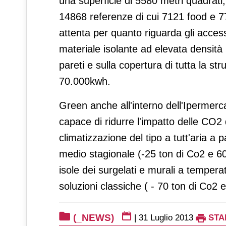
una superficie di 5580 metri quadrati,
14868 referenze di cui 7121 food e 7
attenta per quanto riguarda gli accessor
materiale isolante ad elevata densità i
pareti e sulla copertura di tutta la s
70.000kwh.
Green anche all'interno dell'Ipermerc
capace di ridurre l'impatto delle CO2
climatizzazione del tipo a tutt'aria a p
medio stagionale (-25 ton di Co2 e 6
isole dei surgelati e murali a temper
soluzioni classiche ( - 70 ton di Co2
(_NEWS)
|
31 Luglio 2013
STA