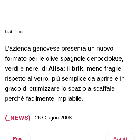
Icat Food
Icat Food
L’azienda genovese presenta un nuovo
formato per le olive spagnole denocciolate,
verdi e nere, di
Alisa
: il
brik
, meno fragile
rispetto al vetro, più semplice da aprire e in
grado di ottimizzare lo spazio a scaffale
perché facilmente impilabile.
(_NEWS)
26 Giugno 2008
Articolo precedente: Coldiretti
Articolo suc
Prec
Avanti