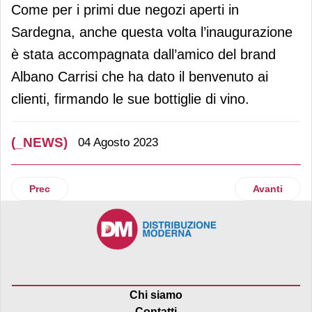
Come per i primi due negozi aperti in
Sardegna, anche questa volta l’inaugurazione
è stata accompagnata dall’amico del brand
Albano Carrisi che ha dato il benvenuto ai
clienti, firmando le sue bottiglie di vino.
(_NEWS)
04 Agosto 2023
Articolo precedente: Coop su Emergenza alluvione: 2.190.736
Articolo suc
Prec
Avanti
Chi siamo
Contatti