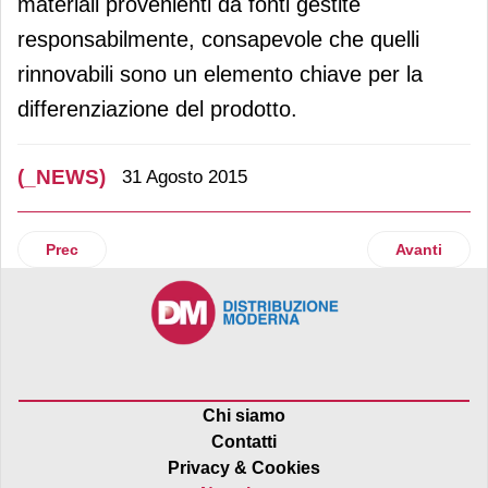
materiali provenienti da fonti gestite
responsabilmente, consapevole che quelli
rinnovabili sono un elemento chiave per la
differenziazione del prodotto.
(_NEWS)
31 Agosto 2015
Articolo precedente: Sony Mobile nomina Augusto Zumbo 
Articolo su
Prec
Avanti
Chi siamo
Contatti
Privacy & Cookies