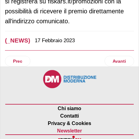
si registrerà su fiskars.it/promozioni con la
possibilità di ricevere il premio direttamente
all’indirizzo comunicato.
(_NEWS)
17 Febbraio 2023
Articolo precedente: Coca-Cola Hbc: Sorrentino è la nuova 
Articolo suc
Prec
Avanti
Chi siamo
Contatti
Privacy & Cookies
Newsletter