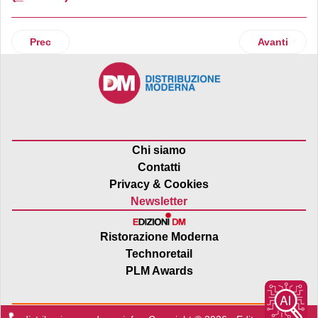
Articolo precedente: Meliconi
Articolo su
Prec
Avanti
Chi siamo
Contatti
Privacy & Cookies
Newsletter
Ristorazione Moderna
Technoretail
PLM Awards