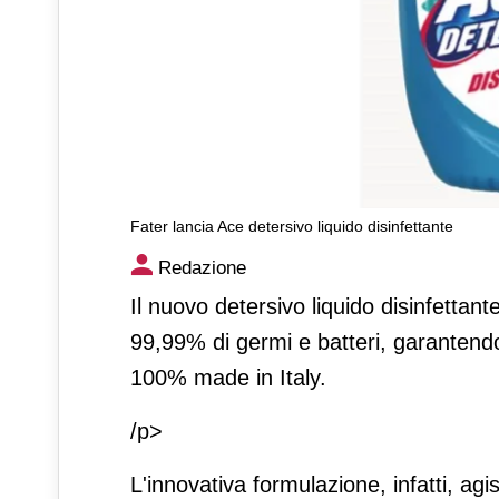
Fater lancia Ace detersivo liquido disinfettante
Fater lancia Ace detersivo li
Redazione
Il nuovo detersivo liquido disinfettant
99,99% di germi e batteri, garantendo
100% made in Italy.
/p>
L'innovativa formulazione, infatti, a