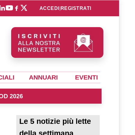
ACCEDI
|
REGISTRATI
IALI
ANNUARI
EVENTI
OD 2026
Le 5 notizie più lette
della settimana