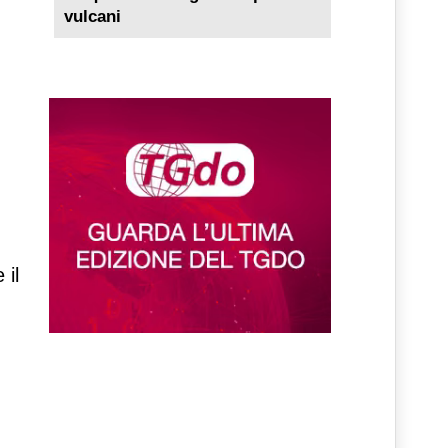
vulcani
 il