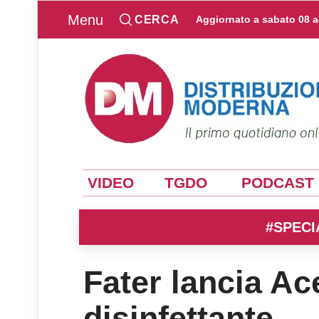
Menu
CERCA
Aggiornato a
sabato 08 
VIDEO
TGDO
PODCAST
#SPECI
Fater lancia Ac
disinfettante