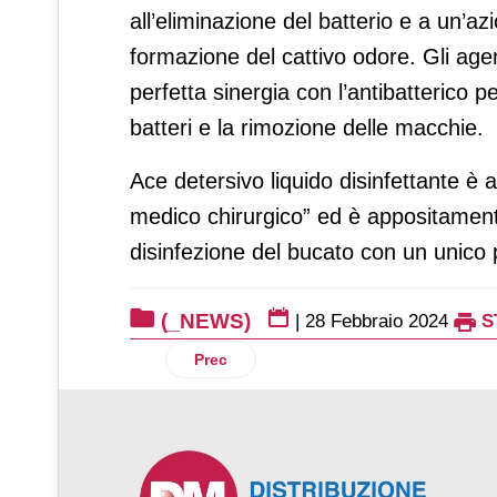
all’eliminazione del batterio e a un’az
formazione del cattivo odore. Gli agen
perfetta sinergia con l’antibatterico 
batteri e la rimozione delle macchie.
Ace detersivo liquido disinfettante è 
medico chirurgico” ed è appositamente
disinfezione del bucato con un unico 
(_NEWS)
|
28 Febbraio 2024
S
Articolo precedente: Icam cioccolato pr
Prec