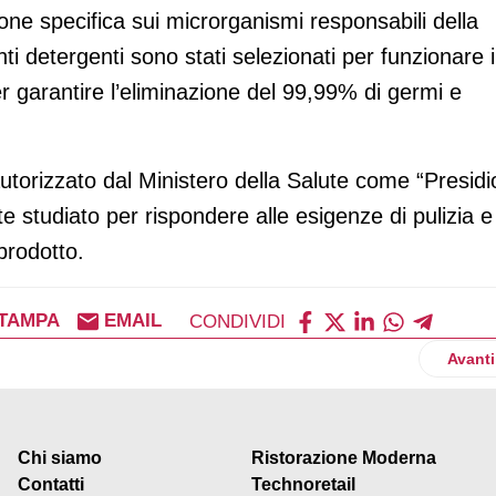
ione specifica sui microrganismi responsabili della
ti detergenti sono stati selezionati per funzionare 
per garantire l’eliminazione del 99,99% di germi e
autorizzato dal Ministero della Salute come “Presidi
 studiato per rispondere alle esigenze di pulizia e
prodotto.
TAMPA
EMAIL
CONDIVIDI
esenta le novità per la Pasqua 2024
Artico
Avanti
Chi siamo
Ristorazione Moderna
Contatti
Technoretail