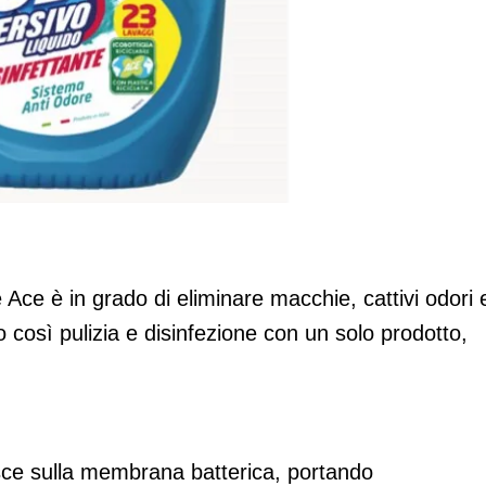
quido disinfettante
e Ace è in grado di eliminare macchie, cattivi odori e
 così pulizia e disinfezione con un solo prodotto,
gisce sulla membrana batterica, portando