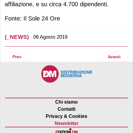
affiliazione, e su circa 4.700 dipendenti.
Fonte: Il Sole 24 Ore
(_NEWS)
06 Agosto 2019
Articolo precedente: Crai Spesa Online sostiene Okapia On
Articolo suc
Prec
Avanti
Chi siamo
Contatti
Privacy & Cookies
Newsletter