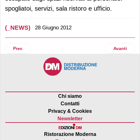
spogliatoi, servizi, sala ristoro e ufficio.
(_NEWS)
28 Giugno 2012
Articolo precedente: Due nuovi ingressi in Ingenico Italia
Articolo suc
Prec
Avanti
Chi siamo
Contatti
Privacy & Cookies
Newsletter
Ristorazione Moderna