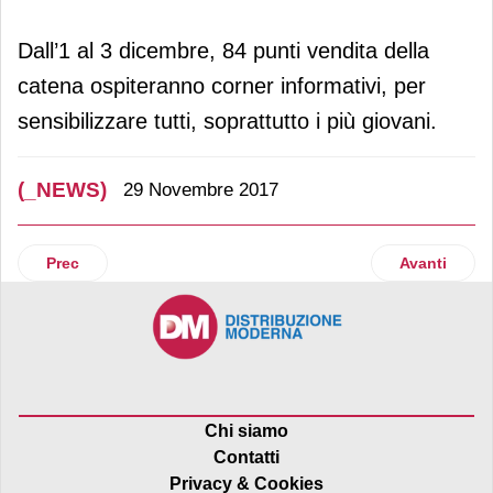
Dall’1 al 3 dicembre, 84 punti vendita della
catena ospiteranno corner informativi, per
sensibilizzare tutti, soprattutto i più giovani.
(_NEWS)
29 Novembre 2017
Articolo precedente: Altasfera Cash&Carry debutta a Croto
Articolo suc
Prec
Avanti
Chi siamo
Contatti
Privacy & Cookies