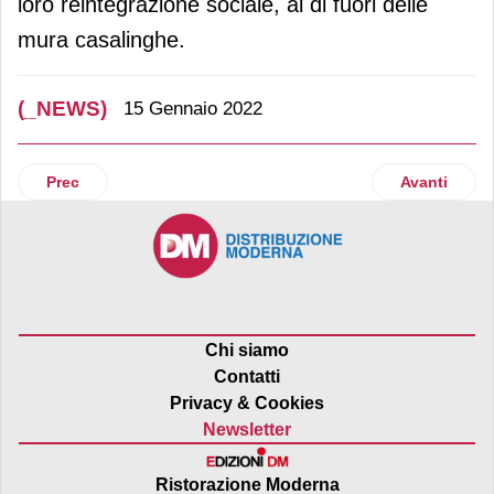
loro reintegrazione sociale, al di fuori delle
mura casalinghe.
(_NEWS)
15 Gennaio 2022
Articolo precedente: I monitor Philips ricevono la certificaz
Articolo suc
Prec
Avanti
Chi siamo
Contatti
Privacy & Cookies
Newsletter
Ristorazione Moderna