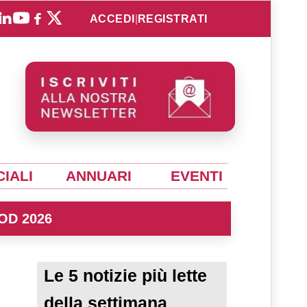
ACCEDI
|
REGISTRATI
IALI
ANNUARI
EVENTI
OD 2026
Le 5 notizie più lette
della settimana