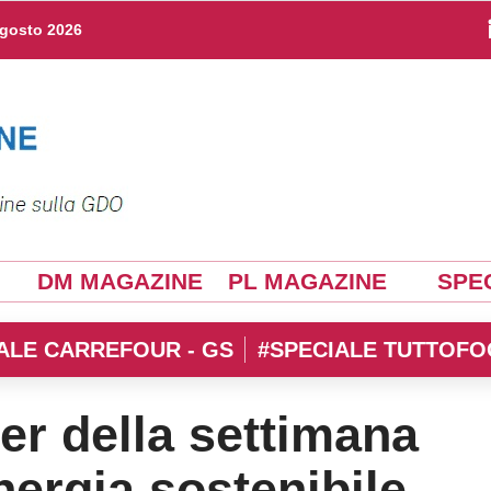
agosto 2026
DM MAGAZINE
PL MAGAZINE
SPEC
ALE CARREFOUR - GS
#SPECIALE TUTTOFO
er della settimana
nergia sostenibile