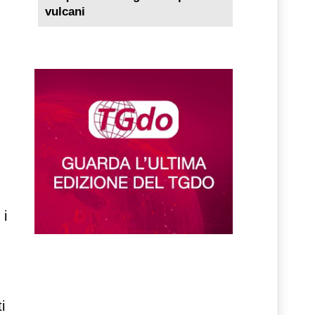
vulcani
 i
i