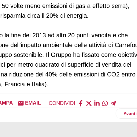
a 50 volte meno emissioni di gas a effetto serra),
e risparmia circa il 20% di energia.
la fine del 2013 ad altri 20 punti vendita e che
ne dell'impatto ambientale delle attività di Carrefo
luppo sostenibile. Il Gruppo ha fissato come obietti
ci per metro quadrato di superficie di vendita del
una riduzione del 40% delle emissioni di CO2 entro 
 Francia e Italia).
AMPA
EMAIL
CONDIVIDI
styling per la linea Pallade
Artico
Avanti