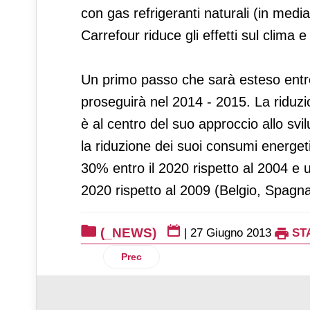
con gas refrigeranti naturali (in medi
Carrefour riduce gli effetti sul clima 
Un primo passo che sarà esteso entro 
proseguirà nel 2014 - 2015. La riduzio
è al centro del suo approccio allo svi
la riduzione dei suoi consumi energeti
30% entro il 2020 rispetto al 2004 e 
2020 rispetto al 2009 (Belgio, Spagna,
(_NEWS)
|
27 Giugno 2013
ST
Articolo precedente: Oleificio Zucchi: re
Prec