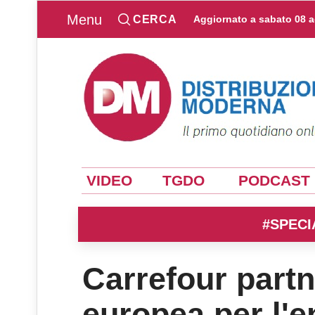
Menu
CERCA
Aggiornato a
sabato 08 
VIDEO
TGDO
PODCAST
#SPECI
Carrefour partn
europea per l'e