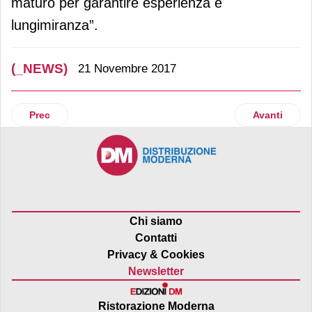
maturo per garantire esperienza e
lungimiranza”.
(_NEWS)
21 Novembre 2017
Articolo precedente: Supermercato24 sigla partnership con
Articolo suc
Prec
Avanti
Chi siamo
Contatti
Privacy & Cookies
Newsletter
Ristorazione Moderna