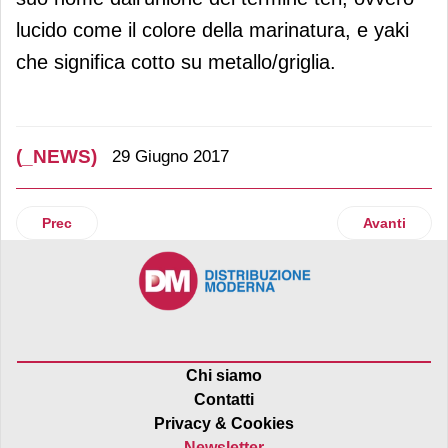
lucido come il colore della marinatura, e yaki
che significa cotto su metallo/griglia.
(_NEWS)
29 Giugno 2017
Articolo precedente: In arrivo la Mousse rinfrescante al gu
Articolo suc
Prec
Avanti
Chi siamo
Contatti
Privacy & Cookies
Newsletter