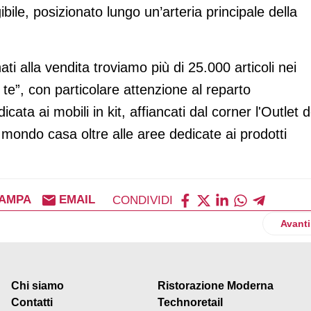
bile, posizionato lungo un’arteria principale della
ati alla vendita troviamo più di 25.000 articoli nei
da te”, con particolare attenzione al reparto
ta ai mobili in kit, affiancati dal corner l'Outlet d
 mondo casa oltre alle aree dedicate ai prodotti
AMPA
EMAIL
CONDIVIDI
onferma il supporto al Volley Bergamo 1991
Artico
Avanti
Chi siamo
Ristorazione Moderna
Contatti
Technoretail