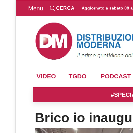
Menu
CERCA
Aggiornato a
sabato 08 
VIDEO
TGDO
PODCAST
#SPECI
Brico io inaug