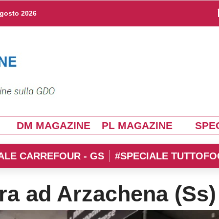
agosto 2026
DM MAGAZINE
PL MAGAZINE
SPEC
ALE CARREFOUR - GS
#SPECIALE TUTTOFO
ura ad Arzachena (Ss)