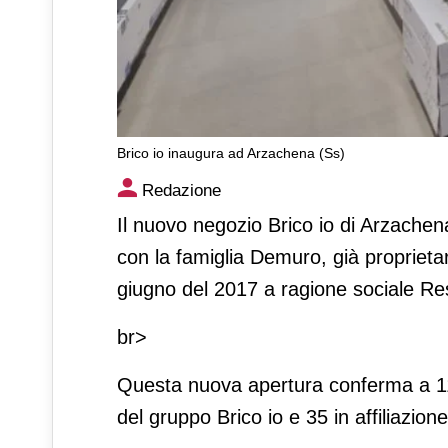
Brico io inaugura ad Arzachena (Ss)
Brico io inaugura ad Arzache
Redazione
Il nuovo negozio Brico io di Arzachena
con la famiglia Demuro, già proprietar
giugno del 2017 a ragione sociale Re
br>
Questa nuova apertura conferma a 114
del gruppo Brico io e 35 in affiliazione