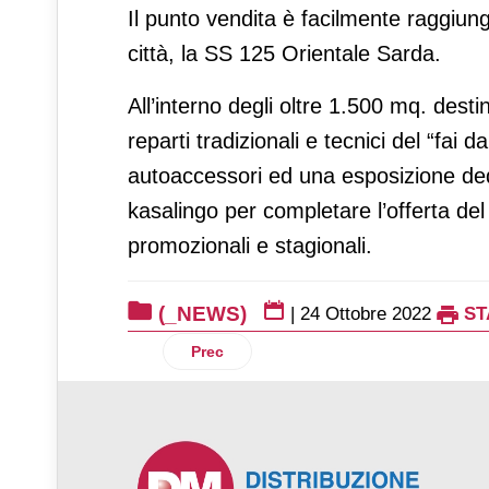
Il punto vendita è facilmente raggiungi
città, la SS 125 Orientale Sarda.
All’interno degli oltre 1.500 mq. destin
reparti tradizionali e tecnici del “fai 
autoaccessori ed una esposizione dedica
kasalingo per completare l’offerta del
promozionali e stagionali.
(_NEWS)
|
24 Ottobre 2022
ST
Articolo precedente: Iper La grande i c
Prec