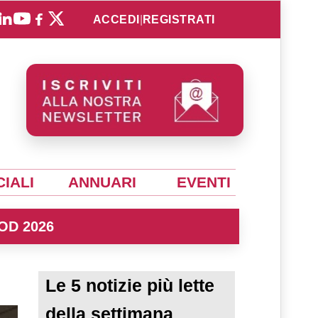
ACCEDI
|
REGISTRATI
IALI
ANNUARI
EVENTI
OD 2026
Le 5 notizie più lette
della settimana