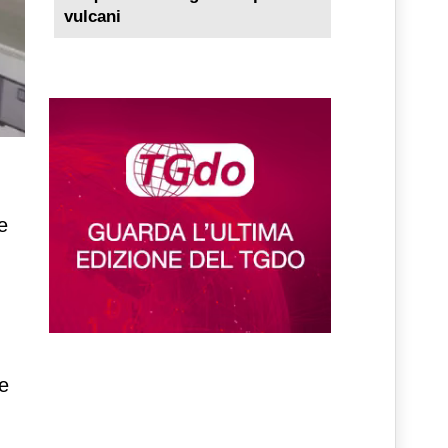
vulcani
e
e