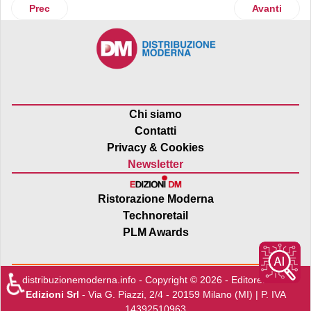
Articolo precedente: Payback: Allianz global assistance entr
Articolo suc
Prec
Avanti
Chi siamo
Contatti
Privacy & Cookies
Newsletter
Ristorazione Moderna
Technoretail
PLM Awards
♿
distribuzionemoderna.info - Copyright © 2026 - Editore:
Edra
Edizioni Srl
- Via G. Piazzi, 2/4 - 20159 Milano (MI) | P. IVA
14392510963