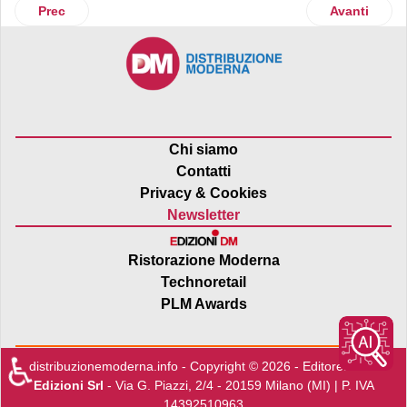
Articolo precedente: Cefla lancia la Business Unit Lighting
Articolo suc
Prec
Avanti
Chi siamo
Contatti
Privacy & Cookies
Newsletter
Ristorazione Moderna
Technoretail
PLM Awards
♿
distribuzionemoderna.info - Copyright © 2026 - Editore:
Edra
Edizioni Srl
- Via G. Piazzi, 2/4 - 20159 Milano (MI) | P. IVA
14392510963