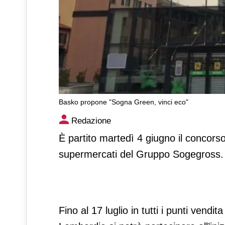
Basko propone "Sogna Green, vinci eco"
Basko propone "Sogna Green
Redazione
È partito martedì 4 giugno il concors
supermercati del Gruppo Sogegross.
Fino al 17 luglio in tutti i punti vend