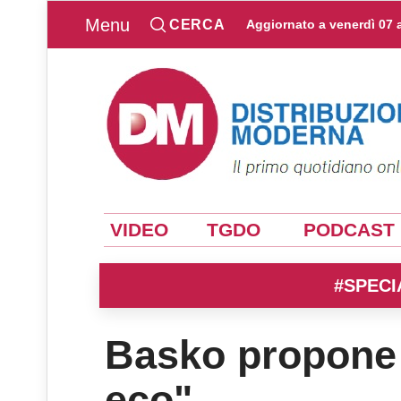
Menu
CERCA
Aggiornato a
venerdì 07 
VIDEO
TGDO
PODCAST
#SPECI
Basko propone 
eco"