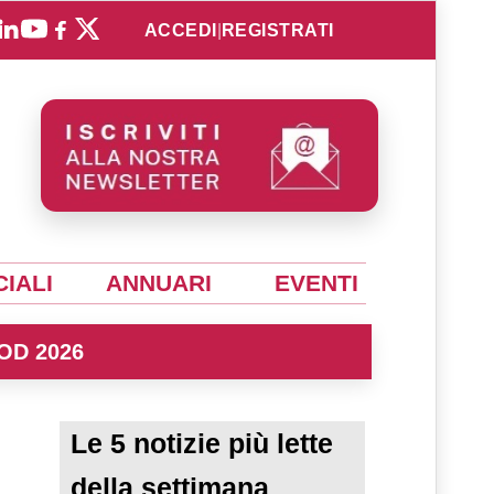
ACCEDI
|
REGISTRATI
IALI
ANNUARI
EVENTI
OD 2026
Le 5 notizie più lette
della settimana