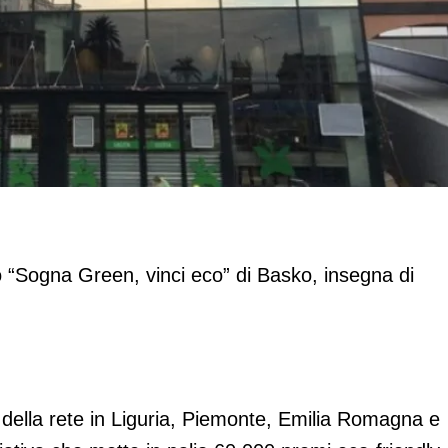
, vinci eco"
o “Sogna Green, vinci eco” di Basko, insegna di
ita della rete in Liguria, Piemonte, Emilia Romagna e