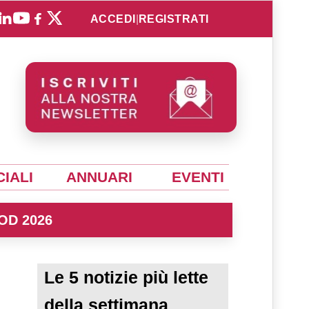
ACCEDI
|
REGISTRATI
IALI
ANNUARI
EVENTI
OD 2026
Le 5 notizie più lette
della settimana