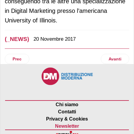
conseguendo tra le altre una specializzazione
in Digital Marketing presso l’americana
University of Illinois.
(_NEWS)
20 Novembre 2017
Articolo precedente: TH Real Estate acquisisce il Retail Pa
Articolo suc
Prec
Avanti
Chi siamo
Contatti
Privacy & Cookies
Newsletter