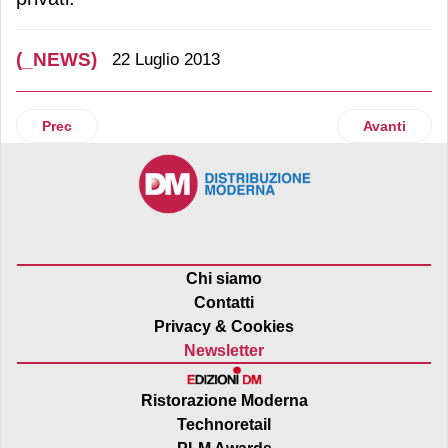
(_NEWS)
22 Luglio 2013
Articolo precedente: Cambio al vertice di Artsana
Articolo suc
Prec
Avanti
Chi siamo
Contatti
Privacy & Cookies
Newsletter
Ristorazione Moderna
Technoretail