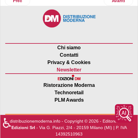
Articolo precedente: Corsini presenta i nuovi caffè della li
Articolo suc
Prec
Avanti
Chi siamo
Contatti
Privacy & Cookies
Newsletter
Ristorazione Moderna
Technoretail
PLM Awards
♿
distribuzionemoderna.info - Copyright © 2026 - Editore:
Edra
Edizioni Srl
- Via G. Piazzi, 2/4 - 20159 Milano (MI) | P. IVA
14392510963