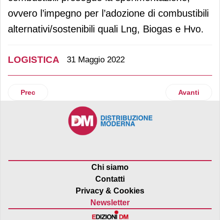
ovvero l’impegno per l’adozione di combustibili
alternativi/sostenibili quali Lng, Biogas e Hvo.
LOGISTICA
31 Maggio 2022
Articolo precedente: Still propone i nuovi carrelli elettrici 
Articolo suc
Prec
Avanti
Chi siamo
Contatti
Privacy & Cookies
Newsletter