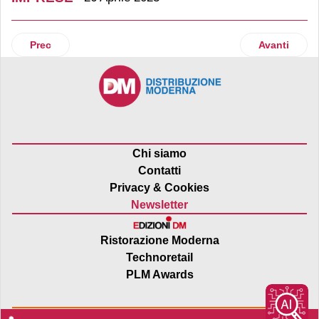
Articolo precedente: Coati, la produzione riparte con l’obie
Articolo suc
Prec
Avanti
Chi siamo
Contatti
Privacy & Cookies
Newsletter
Ristorazione Moderna
Technoretail
PLM Awards