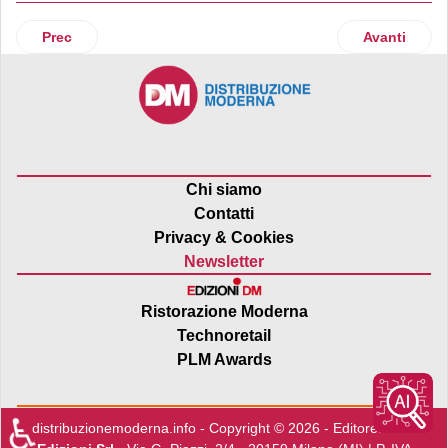
Articolo precedente: Carioca disegna un ottimo bilancio
Articolo suc
Prec
Avanti
Chi siamo
Contatti
Privacy & Cookies
Newsletter
Ristorazione Moderna
Technoretail
PLM Awards
♿
distribuzionemoderna.info - Copyright © 2026 - Editore:
Edra