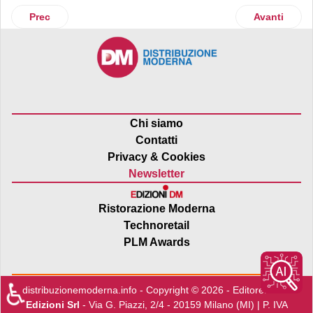
Articolo precedente: Amazon: donati oltre 10 mln di euro a en
Articolo suc
Prec
Avanti
Chi siamo
Contatti
Privacy & Cookies
Newsletter
Ristorazione Moderna
Technoretail
PLM Awards
♿
distribuzionemoderna.info - Copyright © 2026 - Editore:
Edra
Edizioni Srl
- Via G. Piazzi, 2/4 - 20159 Milano (MI) | P. IVA