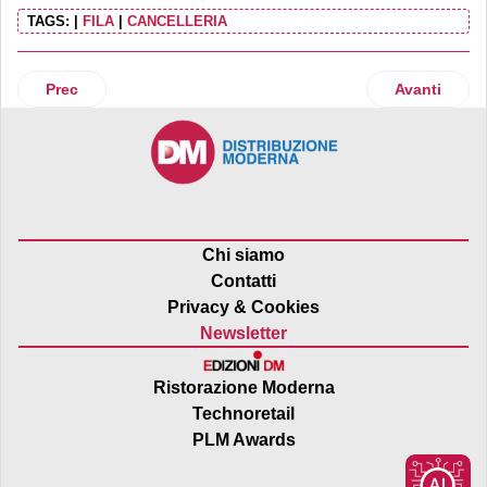
TAGS:
|
FILA
|
CANCELLERIA
Articolo precedente: Ferrarini ed Eroica insieme nel campe
Articolo suc
Prec
Avanti
Chi siamo
Contatti
Privacy & Cookies
Newsletter
Ristorazione Moderna
Technoretail
PLM Awards