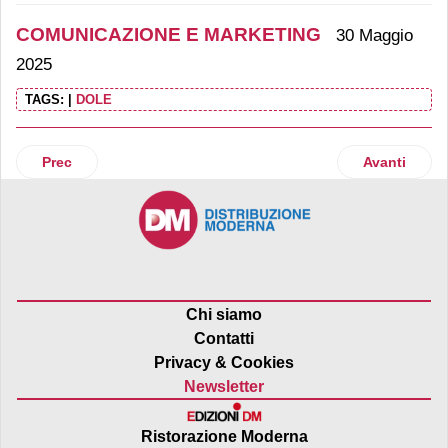
COMUNICAZIONE E MARKETING
30 Maggio
2025
TAGS:
|
DOLE
Articolo precedente: Nuovo sito per Salumificio Mec Palmie
Articolo suc
Prec
Avanti
Chi siamo
Contatti
Privacy & Cookies
Newsletter
Ristorazione Moderna