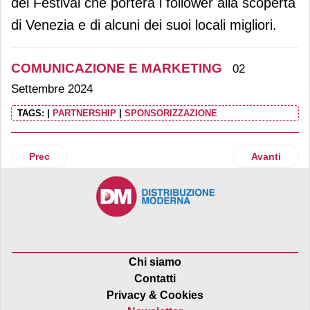
del Festival che porterà i follower alla scoperta
di Venezia e di alcuni dei suoi locali migliori.
COMUNICAZIONE E MARKETING
02
Settembre 2024
TAGS:
|
PARTNERSHIP
|
SPONSORIZZAZIONE
Articolo precedente: Tratto Pen torna al Festivaletteratura 
Articolo suc
Prec
Avanti
Chi siamo
Contatti
Privacy & Cookies