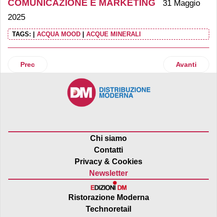
COMUNICAZIONE E MARKETING
31 Maggio
2025
TAGS:
|
ACQUA MOOD
|
ACQUE MINERALI
Articolo precedente: Di Marco propone il "Menu degli azzu
Articolo suc
Prec
Avanti
Chi siamo
Contatti
Privacy & Cookies
Newsletter
Ristorazione Moderna
Technoretail