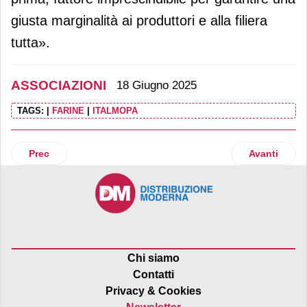
giusta marginalità ai produttori e alla filiera
tutta».
ASSOCIAZIONI
18 Giugno 2025
TAGS:
|
FARINE
|
ITALMOPA
Articolo precedente: Cartoni per alimenti e bevande, alleanza
Articolo suc
Prec
Avanti
Chi siamo
Contatti
Privacy & Cookies