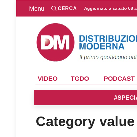
Menu
CERCA
Aggiornato a
sabato 08 
VIDEO
TGDO
PODCAST
#SPECI
Category value