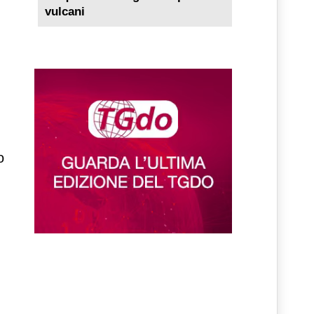
vulcani
o