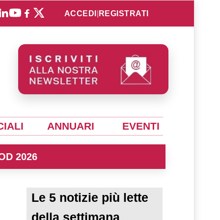
ACCEDI
|
REGISTRATI
IALI
ANNUARI
EVENTI
OD 2026
Le 5 notizie più lette
della settimana